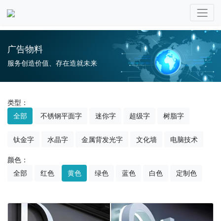
广告物料
服务创造价值、存在造就未来
类型：
全部
不锈钢平面字
迷你字
超级字
树脂字
钛金字
水晶字
金属背发光字
文化墙
电脑技术
颜色：
全部
红色
黄色
绿色
蓝色
白色
定制色